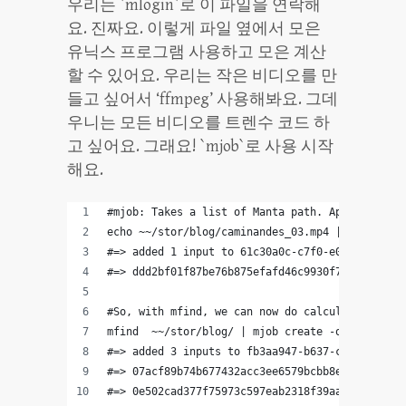
우리는 `mlogin`로 이 파일을 연락해
요. 진짜요. 이렇게 파일 옆에서 모은
유닉스 프로그램 사용하고 모은 계산
할 수 있어요. 우리는 작은 비디오를 만
들고 싶어서 ‘ffmpeg’ 사용해봐요. 그데
우니는 모든 비디오를 트렌수 코드 하
고 싶어요. 그래요! `mjob`로 사용 시작
해요.
#mjob: Takes a list of Manta path. Applies the 
echo ~~/stor/blog/caminandes_03.mp4 | mjob crea
#=> added 1 input to 61c30a0c-c7f0-e09c-c995-8f
#=> ddd2bf01f87be76b875efafd46c9930f722113b5  -
#So, with mfind, we can now do calculations acr
mfind  ~~/stor/blog/ | mjob create -o -m 'sha1s
#=> added 3 inputs to fb3aa947-b637-c5ea-8d38-b
#=> 07acf89b74b677432acc3ee6579bcbb8ee13640e  -
#=> 0e502cad377f75973c597eab2318f39aa4763ad4  -