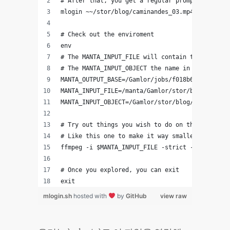
# After that, you get a regular prompt
mlogin ~~/stor/blog/caminandes_03.mp4
# Check out the enviroment
env
# The MANTA_INPUT_FILE will contain the actual 
# The MANTA_INPUT_OBJECT the name in the store
MANTA_OUTPUT_BASE=/Gamlor/jobs/f018b6a5-aa28-44
MANTA_INPUT_FILE=/manta/Gamlor/stor/blog/camina
MANTA_INPUT_OBJECT=/Gamlor/stor/blog/caminandes
# Try out things you wish to do on the file. Li
# Like this one to make it way smaller, for lik
ffmpeg -i $MANTA_INPUT_FILE -strict -2 -b:v 500
# Once you explored, you can exit
exit
mlogin.sh
hosted with
by
GitHub
view raw