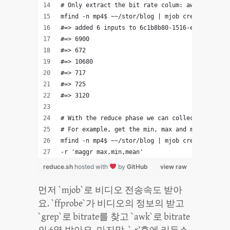
# Only extract the bit rate colum: awk "{print 
mfind -n mp4$ ~~/stor/blog | mjob create -o -m 
#=> added 6 inputs to 6c1b8b80-1516-e8e5-f6b6-9
#=> 6900
#=> 672
#=> 10680
#=> 717
#=> 725
#=> 3120
# With the reduce phase we can collect the resu
# For example, get the min, max and mean bit re
mfind -n mp4$ ~~/stor/blog | mjob create -o -m 
-r 'maggr max,min,mean'
reduce.sh
hosted with
by
GitHub
view raw
먼저 `mjob`로 비디오 전송속도 받아
요. `ffprobe`가 비디오의 정보의 받고
`grep`로 bitrate를 찾고 `awk`로 bitrate