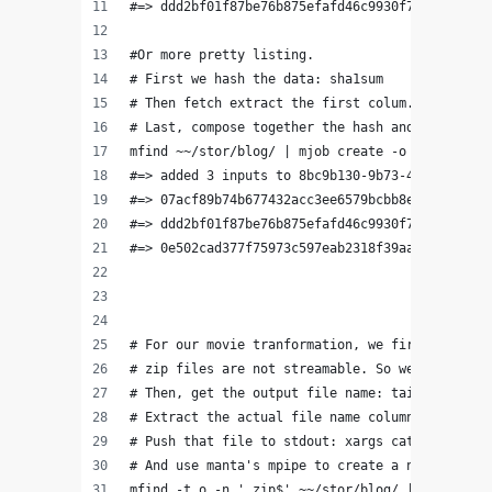
#=> ddd2bf01f87be76b875efafd46c9930f722113b5  -
#Or more pretty listing.
# First we hash the data: sha1sum
# Then fetch extract the first colum. Note that
# Last, compose together the hash and the file 
mfind ~~/stor/blog/ | mjob create -o -m 'sha1su
#=> added 3 inputs to 8bc9b130-9b73-47c5-dec9-e
#=> 07acf89b74b677432acc3ee6579bcbb8ee13640e ca
#=> ddd2bf01f87be76b875efafd46c9930f722113b5 ca
#=> 0e502cad377f75973c597eab2318f39aa4763ad4 ca
# For our movie tranformation, we first unzip t
# zip files are not streamable. So we ditch the
# Then, get the output file name: tail -n 1
# Extract the actual file name column: awk '{pr
# Push that file to stdout: xargs cat
# And use manta's mpipe to create a named Manta
mfind -t o -n '.zip$' ~~/stor/blog/ | mjob crea