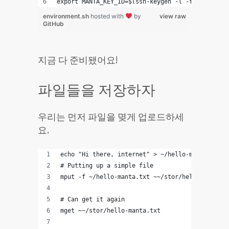
export MANTA_KEY_ID=$(ssh-keygen -l -f $HOME/.ss
environment.sh
hosted with
by
view raw
GitHub
지금 다 준비됐어요!
파일들을 저장하자
우리는 먼저 파일을 몆게 업로드하세
요.
echo "Hi there, internet" > ~/hello-manta.txt
# Putting up a simple file
mput -f ~/hello-manta.txt ~~/stor/hello-manta.t
# Can get it again
mget ~~/stor/hello-manta.txt