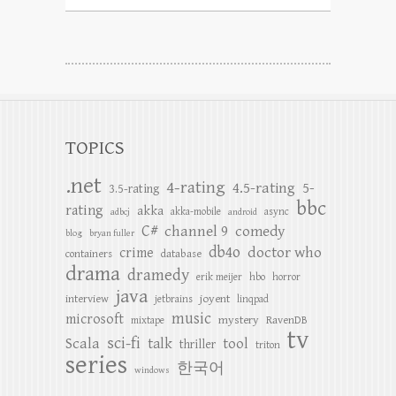
TOPICS
.net
4-rating
4.5-rating
5-
3.5-rating
bbc
rating
akka
akka-mobile
async
adbcj
android
C#
channel 9
comedy
blog
bryan fuller
db4o
doctor who
crime
containers
database
drama
dramedy
erik meijer
hbo
horror
java
joyent
interview
jetbrains
linqpad
music
microsoft
mystery
RavenDB
mixtape
tv
sci-fi
Scala
talk
tool
thriller
triton
series
한국어
windows