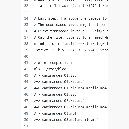
| tail -n 1 | awk '{print \$2}' | xargs cat | m
# Last step. Transcode the videos to a mobile f
# The downloaded video might not be streamable.
# First transcode it to a 600kbit/s stream, 320
# Cat the file, pipe it to a named Manta output
mfind -t o -n '.mp4$' ~~/stor/blog/ | mjob crea
-strict -2 -b:v 600k -s 320x240 -vcodec mpeg4 -
# After completion:
mls ~~/stor/blog
#=> caminandes_01.zip
#=> caminandes_01.zip.mp4
#=> caminandes_01.zip.mp4.mobile.mp4
#=> caminandes_02.zip
#=> caminandes_02.zip.mp4
#=> caminandes_02.zip.mp4.mobile.mp4
#=> caminandes_03.mp4
#=> caminandes_03.mp4.mobile.mp4