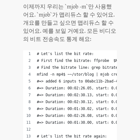
이제까지 우리는 `mjob -m`만 사용했
어요. `mjob`가 맵리듀스 할 수 있어요.
개요를 만들고 싶으면 맵리듀스 할 수
있어요. 예를 보일 거예요. 모든 비디오
의 비트 전송속도 통계 해요:
# Let's list the bit rate:
# First find the bitrate: ffprobe  $MANTA_INPUT
# Find the bitrate line: grep bitrate
mfind -n mp4$ ~~/stor/blog | mjob create -o -m 
#=> added 6 inputs to 00abc11b-2bad-405c-8add-9
#=> Duration: 00:02:26.05, start: 0.000000, bit
#=> Duration: 00:02:30.13, start: 0.000000, bit
#=> Duration: 00:02:30.12, start: 0.021333, bit
#=> Duration: 00:01:30.02, start: 0.023220, bit
#=> Duration: 00:02:26.08, start: 0.021333, bit
#=> Duration: 00:01:30.00, start: 0.000000, bit
# Let's list the bit rate again: