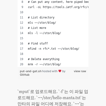
# Can put any content, here piped beer data fro
curl -sL https://tools.ietf.org/rfc/rfc2616.txt
# List directory
mls ~~/stor/blog/
# List more
mls -l ~~/stor/blog/
# Find stuff
mfind -n rfc*.txt ~~/stor/blog/
# Delete everything
mrm -r ~~/stor/blog/
put-and-get.sh
hosted with
by
view raw
GitHub
`mput`로 업로드해요. `-f`는 이 파일 업
로드해요. `~~/stor/hello-manta.txt`는
만타의 파일 어디에 저장해요. `~~’는